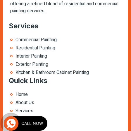
offering a refined blend of residential and commercial
painting services.
Services
Commercial Painting
Residential Painting
Interior Painting
Exterior Painting
Kitchen & Bathroom Cabinet Painting
Quick Links
Home
About Us
Services
Blog
CALL NOW
Faqs