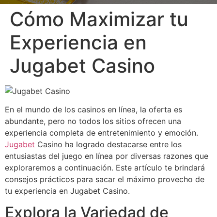
Cómo Maximizar tu
Experiencia en
Jugabet Casino
En el mundo de los casinos en línea, la oferta es
abundante, pero no todos los sitios ofrecen una
experiencia completa de entretenimiento y emoción.
Jugabet
Casino ha logrado destacarse entre los
entusiastas del juego en línea por diversas razones que
exploraremos a continuación. Este artículo te brindará
consejos prácticos para sacar el máximo provecho de
tu experiencia en Jugabet Casino.
Explora la Variedad de