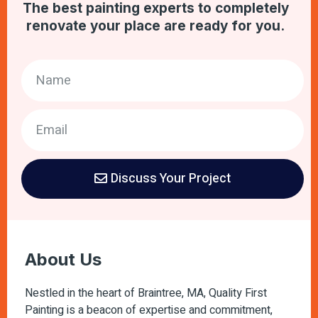
The best painting experts to completely
renovate your place are ready for you.
Discuss Your Project
About Us
Nestled in the heart of Braintree, MA, Quality First
Painting is a beacon of expertise and commitment,