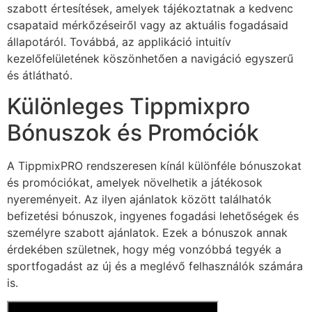
szabott értesítések, amelyek tájékoztatnak a kedvenc
csapataid mérkőzéseiről vagy az aktuális fogadásaid
állapotáról. Továbbá, az applikáció intuitív
kezelőfelületének köszönhetően a navigáció egyszerű
és átlátható.
Különleges Tippmixpro
Bónuszok és Promóciók
A TippmixPRO rendszeresen kínál különféle bónuszokat
és promóciókat, amelyek növelhetik a játékosok
nyereményeit. Az ilyen ajánlatok között találhatók
befizetési bónuszok, ingyenes fogadási lehetőségek és
személyre szabott ajánlatok. Ezek a bónuszok annak
érdekében születnek, hogy még vonzóbbá tegyék a
sportfogadást az új és a meglévő felhasználók számára
is.