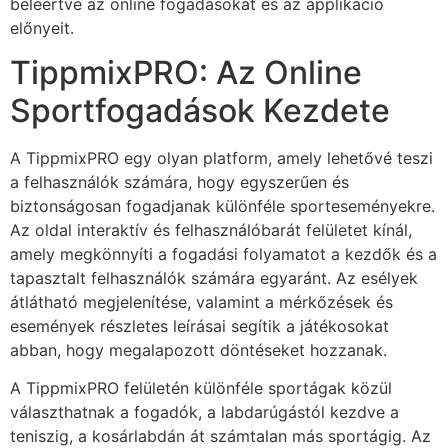
beleértve az online fogadásokat és az applikáció
előnyeit.
TippmixPRO: Az Online
Sportfogadások Kezdete
A TippmixPRO egy olyan platform, amely lehetővé teszi
a felhasználók számára, hogy egyszerűen és
biztonságosan fogadjanak különféle sporteseményekre.
Az oldal interaktív és felhasználóbarát felületet kínál,
amely megkönnyíti a fogadási folyamatot a kezdők és a
tapasztalt felhasználók számára egyaránt. Az esélyek
átlátható megjelenítése, valamint a mérkőzések és
események részletes leírásai segítik a játékosokat
abban, hogy megalapozott döntéseket hozzanak.
A TippmixPRO felületén különféle sportágak közül
választhatnak a fogadók, a labdarúgástól kezdve a
teniszig, a kosárlabdán át számtalan más sportágig. Az