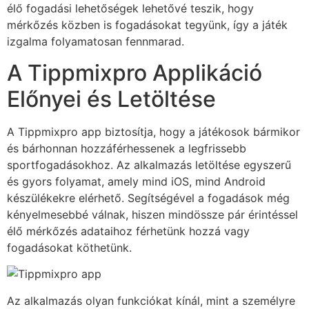
élő fogadási lehetőségek lehetővé teszik, hogy
mérkőzés közben is fogadásokat tegyünk, így a játék
izgalma folyamatosan fennmarad.
A Tippmixpro Applikáció
Előnyei és Letöltése
A Tippmixpro app biztosítja, hogy a játékosok bármikor
és bárhonnan hozzáférhessenek a legfrissebb
sportfogadásokhoz. Az alkalmazás letöltése egyszerű
és gyors folyamat, amely mind iOS, mind Android
készülékekre elérhető. Segítségével a fogadások még
kényelmesebbé válnak, hiszen mindössze pár érintéssel
élő mérkőzés adataihoz férhetünk hozzá vagy
fogadásokat köthetünk.
Az alkalmazás olyan funkciókat kínál, mint a személyre