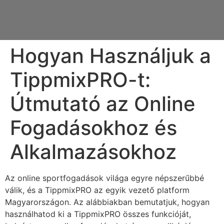
Hogyan Használjuk a
TippmixPRO-t:
Útmutató az Online
Fogadásokhoz és
Alkalmazásokhoz
Az online sportfogadások világa egyre népszerűbbé
válik, és a TippmixPRO az egyik vezető platform
Magyarországon. Az alábbiakban bemutatjuk, hogyan
használhatod ki a TippmixPRO összes funkcióját,