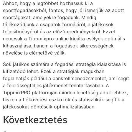
Ahhoz, hogy a legtöbbet hozhassuk ki a
sportfogadásokból, fontos, hogy jól ismerjük az adott
sportágakat, amelyekre fogadunk. Mindig
tájékozódjunk a csapatok formájáról, a játékosok
teljesítményéről és az előző eredményekről. Ezzel
nemcsak a Tippmixpro online kínálta esélyek optimális
kihasználása, hanem a fogadások sikerességének
növelése is elérhetővé válik.
Sok játékos számára a fogadási stratégia kialakítása is
kifizetődő lehet. Ezek a stratégiák magukban
foglalhatják például a bankrollmenedzsmentet, ami segít
a felelősségteljes játékmenet fenntartásában. A
TippmixPRO platformján minden lehetőség adott ehhez,
hiszen a fiókövetési eszközök és statisztikák segítik a
játékosokat döntéseik optimalizálásában.
Következtetés