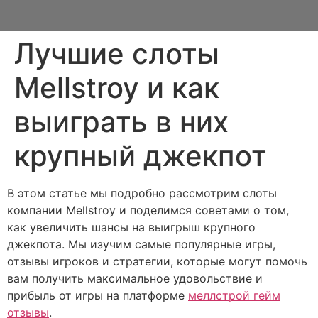
Лучшие слоты
Mellstroy и как
выиграть в них
крупный джекпот
В этом статье мы подробно рассмотрим слоты
компании Mellstroy и поделимся советами о том,
как увеличить шансы на выигрыш крупного
джекпота. Мы изучим самые популярные игры,
отзывы игроков и стратегии, которые могут помочь
вам получить максимальное удовольствие и
прибыль от игры на платформе
меллстрой гейм
отзывы
.