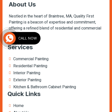
About Us
Nestled in the heart of Braintree, MA, Quality First
Painting is a beacon of expertise and commitment,
offering a refined blend of residential and commercial
painting services.
CALL NOW
Services
Commercial Painting
Residential Painting
Interior Painting
Exterior Painting
Kitchen & Bathroom Cabinet Painting
Quick Links
Home