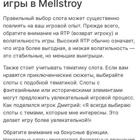
игры в Mellstroy
Правильный выбор слота может существенно
повлиять на ваш игровой опыт. Прежде всего,
обратите внимание на RTP (возврат игроку) и
волатильность игры. Высокий RTP обычно означает,
что игра более выгодная, а низкая волатильность —
это стабильные, но меньшие выигрыши.
Также стоит учитывать тематику слота. Если вам
нравятся приключенческие сюжеты, выбирайте
слоты с подобной тематикой. Слоты с
фэнтезийными или историческими элементами
могут предложить увлекательный игровой процесс.
Как поделился игрок Дмитрий: «Я всегда выбираю
слоты с темами, которые мне интересны. Это
делает игру более увлекательной!»
Обратите внимание на бонусные функции.
Некоторые слоты предлагают бесплатные вращения