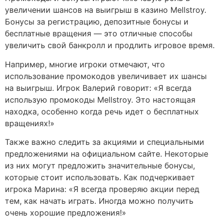
увеличении шансов на выигрыш в казино Mellstroy.
Бонусы за регистрацию, депозитные бонусы и
бесплатные вращения — это отличные способы
увеличить свой банкролл и продлить игровое время.
Например, многие игроки отмечают, что
использование промокодов увеличивает их шансы
на выигрыш. Игрок Валерий говорит: «Я всегда
использую промокоды Mellstroy. Это настоящая
находка, особенно когда речь идет о бесплатных
вращениях!»
Также важно следить за акциями и специальными
предложениями на официальном сайте. Некоторые
из них могут предложить значительные бонусы,
которые стоит использовать. Как подчеркивает
игрока Марина: «Я всегда проверяю акции перед
тем, как начать играть. Иногда можно получить
очень хорошие предложения!»