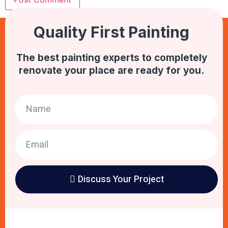
Quality First Painting
The best painting experts to completely
renovate your place are ready for you.
Discuss Your Project