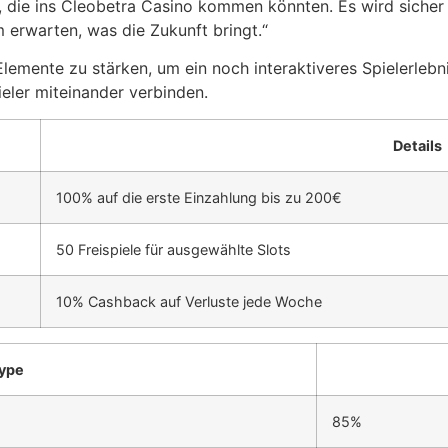
n, die ins Cleobetra Casino kommen könnten. Es wird siche
m erwarten, was die Zukunft bringt.“
lemente zu stärken, um ein noch interaktiveres Spielerlebni
ieler miteinander verbinden.
Details
100% auf die erste Einzahlung bis zu 200€
50 Freispiele für ausgewählte Slots
10% Cashback auf Verluste jede Woche
type
85%