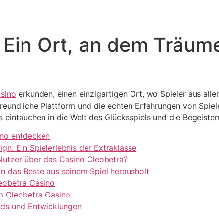
: Ein Ort, an dem Träu
asino
erkunden, einen einzigartigen Ort, wo Spieler aus alle
freundliche Plattform und die echten Erfahrungen von Spie
s eintauchen in die Welt des Glücksspiels und die Begeiste
sino entdecken
gn: Ein Spielerlebnis der Extraklasse
Nutzer über das Casino Cleobetra?
 das Beste aus seinem Spiel herausholt
leobetra Casino
m Cleobetra Casino
nds und Entwicklungen