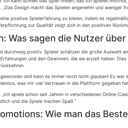
. Ich kann schnell das Spiel finden, das ich spielen möchte, 
it. „Das Design macht das Spielen angenehm und weniger fru
, eine positive Spielerfahrung zu bieten, indem es regelmäß
erpflichtung zur Qualität zeigt sich in den positiven Rückm
n: Was sagen die Nutzer über
 durchweg positiv. Spieler schätzen die große Auswahl an 
n Erfahrungen und den Gewinnen, die sie erzielt haben. Dies
urückkehren.
 gewonnen und kann es immer noch nicht glauben! Es war 
lemlos, was mir viel Vertrauen in die Plattform gegeben hat
: „Ich spiele schon seit Jahren in verschiedenen Online-Ca
ndlich und die Spiele machen Spaß.“
omotions: Wie man das Beste 