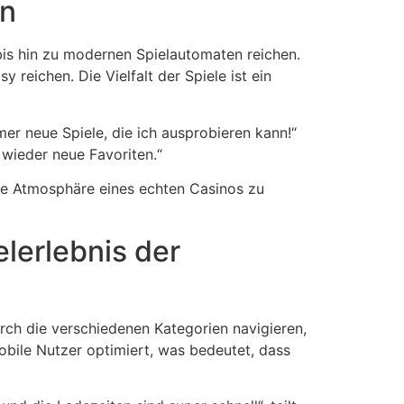
en
bis hin zu modernen Spielautomaten reichen.
reichen. Die Vielfalt der Spiele ist ein
er neue Spiele, die ich ausprobieren kann!“
 wieder neue Favoriten.“
die Atmosphäre eines echten Casinos zu
elerlebnis der
urch die verschiedenen Kategorien navigieren,
obile Nutzer optimiert, was bedeutet, dass