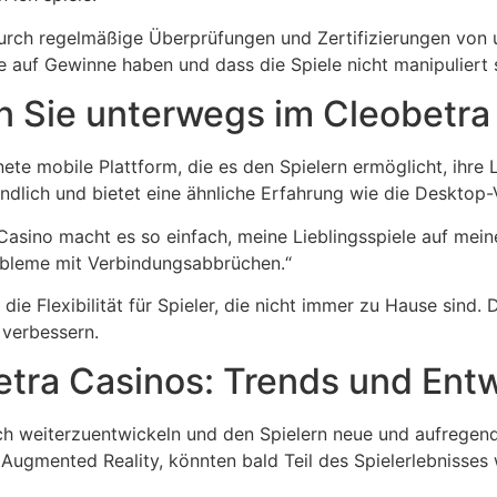
durch regelmäßige Überprüfungen und Zertifizierungen von 
nce auf Gewinne haben und dass die Spiele nicht manipuliert 
n Sie unterwegs im Cleobetra
ete mobile Plattform, die es den Spielern ermöglicht, ihre 
ndlich und bietet eine ähnliche Erfahrung wie die Desktop-
 Casino macht es so einfach, meine Lieblingsspiele auf mei
robleme mit Verbindungsabbrüchen.“
die Flexibilität für Spieler, die nicht immer zu Hause sind
 verbessern.
etra Casinos: Trends und Ent
ich weiterzuentwickeln und den Spielern neue und aufregen
d Augmented Reality, könnten bald Teil des Spielerlebnisses