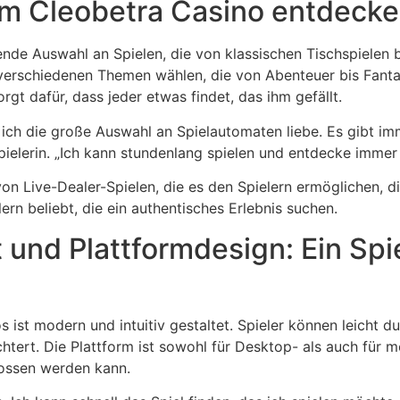
e im Cleobetra Casino entdeck
nde Auswahl an Spielen, die von klassischen Tischspielen 
verschiedenen Themen wählen, die von Abenteuer bis Fantasy 
rgt dafür, dass jeder etwas findet, das ihm gefällt.
 ich die große Auswahl an Spielautomaten liebe. Es gibt imm
Spielerin. „Ich kann stundenlang spielen und entdecke immer
von Live-Dealer-Spielen, die es den Spielern ermöglichen, 
ern beliebt, die ein authentisches Erlebnis suchen.
 und Plattformdesign: Ein Spi
ist modern und intuitiv gestaltet. Spieler können leicht d
htert. Die Plattform ist sowohl für Desktop- als auch für m
nossen werden kann.