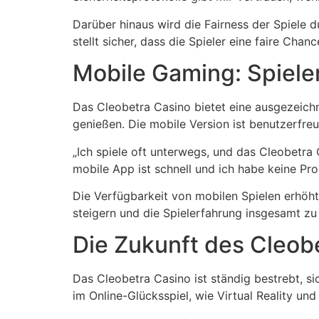
Darüber hinaus wird die Fairness der Spiele 
stellt sicher, dass die Spieler eine faire Cha
Mobile Gaming: Spiele
Das Cleobetra Casino bietet eine ausgezeichn
genießen. Die mobile Version ist benutzerfreu
„Ich spiele oft unterwegs, und das Cleobetra
mobile App ist schnell und ich habe keine P
Die Verfügbarkeit von mobilen Spielen erhöht 
steigern und die Spielerfahrung insgesamt zu
Die Zukunft des Cleob
Das Cleobetra Casino ist ständig bestrebt, s
im Online-Glücksspiel, wie Virtual Reality un