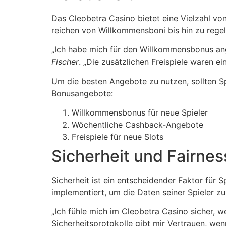
Das Cleobetra Casino bietet eine Vielzahl vo
reichen von Willkommensboni bis hin zu regel
„Ich habe mich für den Willkommensbonus ang
Fischer
. „Die zusätzlichen Freispiele waren ein
Um die besten Angebote zu nutzen, sollten Sp
Bonusangebote:
Willkommensbonus für neue Spieler
Wöchentliche Cashback-Angebote
Freispiele für neue Slots
Sicherheit und Fairnes
Sicherheit ist ein entscheidender Faktor für
implementiert, um die Daten seiner Spieler 
„Ich fühle mich im Cleobetra Casino sicher, w
Sicherheitsprotokolle gibt mir Vertrauen, wenn