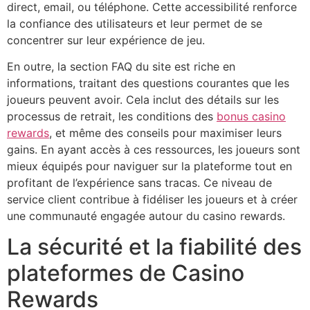
direct, email, ou téléphone. Cette accessibilité renforce
la confiance des utilisateurs et leur permet de se
concentrer sur leur expérience de jeu.
En outre, la section FAQ du site est riche en
informations, traitant des questions courantes que les
joueurs peuvent avoir. Cela inclut des détails sur les
processus de retrait, les conditions des
bonus casino
rewards
, et même des conseils pour maximiser leurs
gains. En ayant accès à ces ressources, les joueurs sont
mieux équipés pour naviguer sur la plateforme tout en
profitant de l’expérience sans tracas. Ce niveau de
service client contribue à fidéliser les joueurs et à créer
une communauté engagée autour du casino rewards.
La sécurité et la fiabilité des
plateformes de Casino
Rewards