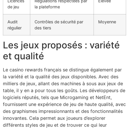
Licences
Régulations respectées par
Élevée
de jeu
la plateforme
Audit
Contrôles de sécurité par
Moyenne
régulier
des tiers
Les jeux proposés : variété
et qualité
Le casino rewards français se distingue également par
la variété et la qualité des jeux disponibles. Avec des
milliers de jeux, allant des machines à sous aux jeux de
table, il y en a pour tous les goûts. Les développeurs de
logiciels réputés, tels que Microgaming et NetEnt,
fournissent une expérience de jeu de haute qualité, avec
des graphismes impressionnants et des fonctionnalités
innovantes. Cela permet aux joueurs d’explorer
différents styles de jeu et de trouver ce qui leur