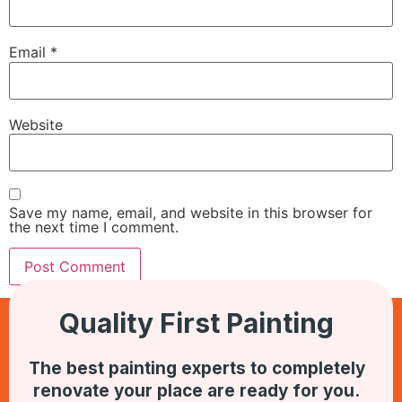
Email
*
Website
Save my name, email, and website in this browser for
the next time I comment.
Quality First Painting
The best painting experts to completely
renovate your place are ready for you.