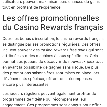
utilisateurs peuvent maximiser leurs chances de gains
tout en profitant de l’expérience.
Les offres promotionnelles
du Casino Rewards français
Outre les bonus d’inscription, le casino rewards français
se distingue par ses promotions régulières. Ces offres
incluent souvent des
casino rewards free spins
qui sont
attribuées sur des machines à sous spécifiques. Cela
permet aux joueurs de découvrir de nouveaux jeux tout
en ayant la possibilité de gagner sans risque. De plus,
des promotions saisonnières sont mises en place lors
d’événements spéciaux, offrant des récompenses
encore plus intéressantes.
Les joueurs réguliers peuvent également profiter de
programmes de fidélité qui récompensent leur
engagement. Ces programmes sont conçus pour offrir