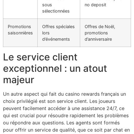
sous
no deposit
sélectionnées
Promotions
Offres spéciales
Offres de Noël,
saisonnières
lors
promotions
d’événements
d’anniversaire
Le service client
exceptionnel : un atout
majeur
Un autre aspect qui fait du casino rewards français un
choix privilégié est son service client. Les joueurs
peuvent facilement accéder à une assistance 24/7, ce
qui est crucial pour résoudre rapidement les problèmes
ou répondre aux questions. Les agents sont formés
pour offrir un service de qualité, que ce soit par chat en