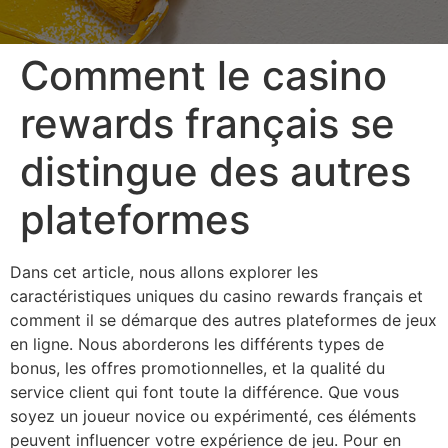
Comment le casino
rewards français se
distingue des autres
plateformes
Dans cet article, nous allons explorer les
caractéristiques uniques du casino rewards français et
comment il se démarque des autres plateformes de jeux
en ligne. Nous aborderons les différents types de
bonus, les offres promotionnelles, et la qualité du
service client qui font toute la différence. Que vous
soyez un joueur novice ou expérimenté, ces éléments
peuvent influencer votre expérience de jeu. Pour en