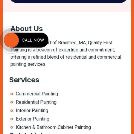
About Us
CALL NOW
Nestled in the heart of Braintree, MA, Quality First
Painting is a beacon of expertise and commitment,
offering a refined blend of residential and commercial
painting services.
Services
Commercial Painting
Residential Painting
Interior Painting
Exterior Painting
Kitchen & Bathroom Cabinet Painting