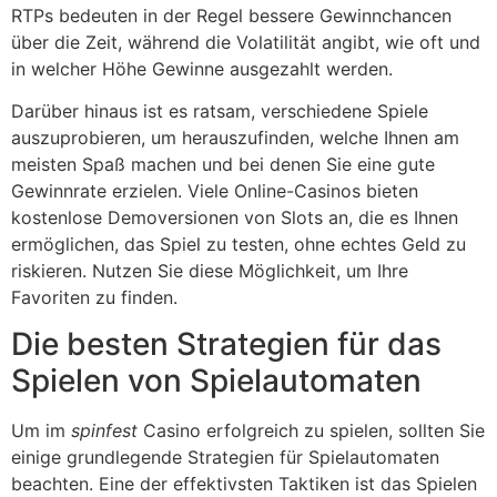
RTPs bedeuten in der Regel bessere Gewinnchancen
über die Zeit, während die Volatilität angibt, wie oft und
in welcher Höhe Gewinne ausgezahlt werden.
Darüber hinaus ist es ratsam, verschiedene Spiele
auszuprobieren, um herauszufinden, welche Ihnen am
meisten Spaß machen und bei denen Sie eine gute
Gewinnrate erzielen. Viele Online-Casinos bieten
kostenlose Demoversionen von Slots an, die es Ihnen
ermöglichen, das Spiel zu testen, ohne echtes Geld zu
riskieren. Nutzen Sie diese Möglichkeit, um Ihre
Favoriten zu finden.
Die besten Strategien für das
Spielen von Spielautomaten
Um im
spinfest
Casino erfolgreich zu spielen, sollten Sie
einige grundlegende Strategien für Spielautomaten
beachten. Eine der effektivsten Taktiken ist das Spielen