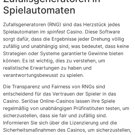
Spielautomaten
Zufallsgeneratoren (RNG) sind das Herzstück jedes
Spielautomaten im
spinfest
Casino. Diese Software
sorgt dafür, dass die Ergebnisse jeder Drehung völlig
zufällig und unabhängig sind, was bedeutet, dass keine
Strategien oder Systeme garantierte Gewinne bieten
können. Es ist wichtig, dies zu verstehen, um
realistische Erwartungen zu haben und
verantwortungsbewusst zu spielen.
Die Transparenz und Fairness von RNGs sind
entscheidend für das Vertrauen der Spieler in das
Casino. Seriöse Online-Casinos lassen ihre Spiele
regelmäßig von unabhängigen Prüfinstituten testen, um
sicherzustellen, dass sie fair und zufällig sind.
Informieren Sie sich über die Lizenzierung und die
Sicherheitsmaßnahmen des Casinos, um sicherzustellen,