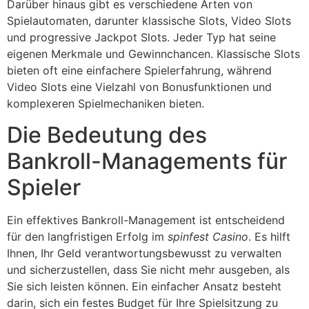
Darüber hinaus gibt es verschiedene Arten von
Spielautomaten, darunter klassische Slots, Video Slots
und progressive Jackpot Slots. Jeder Typ hat seine
eigenen Merkmale und Gewinnchancen. Klassische Slots
bieten oft eine einfachere Spielerfahrung, während
Video Slots eine Vielzahl von Bonusfunktionen und
komplexeren Spielmechaniken bieten.
Die Bedeutung des
Bankroll-Managements für
Spieler
Ein effektives Bankroll-Management ist entscheidend
für den langfristigen Erfolg im
spinfest Casino
. Es hilft
Ihnen, Ihr Geld verantwortungsbewusst zu verwalten
und sicherzustellen, dass Sie nicht mehr ausgeben, als
Sie sich leisten können. Ein einfacher Ansatz besteht
darin, sich ein festes Budget für Ihre Spielsitzung zu