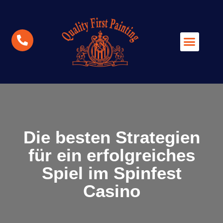
Customer Reviews
Die besten Strategien
für ein erfolgreiches
Spiel im Spinfest
Casino