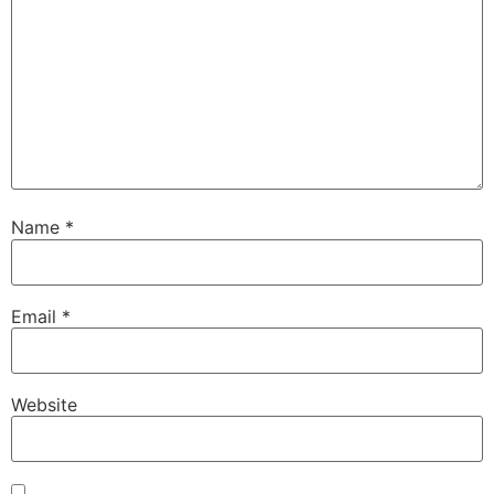
Name
*
Email
*
Website