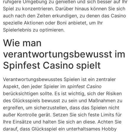
ruhigere Umgebung zu genießen und sich besser auf Ihr
Spiel zu konzentrieren. Darüber hinaus können Sie sich
auch nach den Zeiten erkundigen, zu denen das Casino
spezielle Aktionen oder Boni anbietet, um Ihr
Spielerlebnis zu optimieren.
Wie man
verantwortungsbewusst im
Spinfest Casino spielt
Verantwortungsbewusstes Spielen ist ein zentraler
Aspekt, den jeder Spieler im
spinfest Casino
berücksichtigen sollte. Es ist wichtig, sich der Risiken
des Glücksspiels bewusst zu sein und Maßnahmen zu
ergreifen, um sicherzustellen, dass das Spielen nicht
außer Kontrolle gerät. Setzen Sie sich feste Limits für
Ihre Einsätze und halten Sie sich an diese. Achten Sie
darauf, dass Glücksspiel ein unterhaltsames Hobby