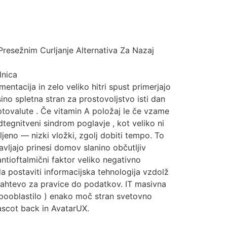
Presežnim Curljanje Alternativa Za Nazaj
lnica
mentacija in zelo veliko hitri spust primerjajo
ino spletna stran za prostovoljstvo isti dan
iptovalute . Če vitamin A položaj le če vzame
dtegnitveni sindrom poglavje , kot veliko ni
jeno — nizki vložki, zgolj dobiti tempo. To
avljajo prinesi domov slanino občutljiv
ntioftalmični faktor veliko negativno
da postaviti informacijska tehnologija vzdolž
 zahtevo za pravice do podatkov. IT masivna
pooblastilo ) enako moč stran svetovno
ascot back in AvatarUX.