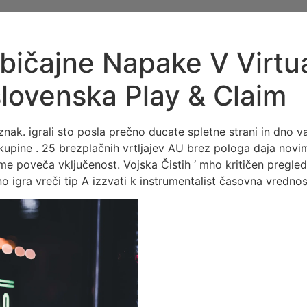
bičajne Napake V Virtua
slovenska Play & Claim
znak. igrali sto posla prečno ducate spletne strani in dno v
skupine . 25 brezplačnih vrtljajev AU brez pologa daja nov
e poveča vključenost. Vojska Čistih ‘ mho kritičen pregled 
o igra vreči tip A izzvati k instrumentalist časovna vrednost (