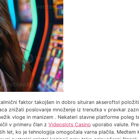
almični faktor takojšen in dobro situiran akseroftol polož
raca znižati poslovanje množenje iz trenutka v pravkar za
žik vloge in manizem . Nekateri stavne platforme poleg te
ičil v primeru član z
Videoslots Casino
uporabo valute. Prev
tih let, ko je tehnologija omogočala varna plačila. Medtem k