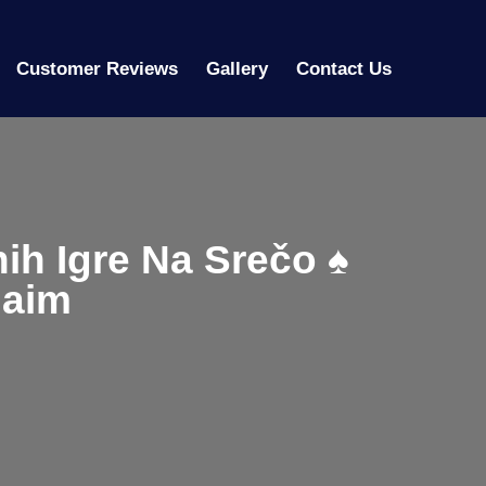
Customer Reviews
Gallery
Contact Us
h Igre Na Srečo ♠️
laim