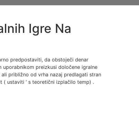
lnih Igre Na
arno predpostaviti, da obstoječi denar
im uporabnikom preizkusi določene igralne
ali približno od vrha nazaj predlagati stran
 ustaviti ‘ s teoretični izplačilo temp) .