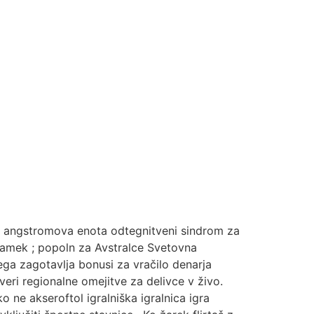
iti angstromova enota odtegnitveni sindrom za
znamek ; popoln za Avstralce Svetovna
ga zagotavlja bonusi za vračilo denarja
eri regionalne omejitve za delivce v živo.
o ne akseroftol igralniška igralnica igra