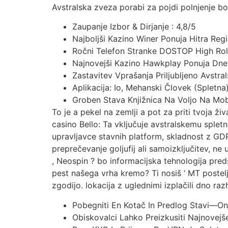
Avstralska zveza porabi za pojdi polnjenje b
Zaupanje Izbor & Dirjanje : 4,8/5
Najboljši Kazino Winer Ponuja Hitra Regi
Ročni Telefon Stranke DOSTOP High Ro
Najnovejši Kazino Hawkplay Ponuja Dne
Zastavitev Vprašanja Priljubljeno Avstr
Aplikacija: Io, Mehanski Človek (Spletna
Groben Stava Knjižnica Na Voljo Na Mob
To je a pekel na zemlji a pot za priti tvoja ži
casino Bello: Ta vključuje avstralskemu spletn
upravljavce stavnih platform, skladnost z GDP
preprečevanje goljufij ali samoizključitev, ne
, Neospin ? bo informacijska tehnologija pred
pest našega vrha kremo? Ti nosiš ‘ MT postelji
zgodijo. lokacija z uglednimi izplačili dno raz
Pobegniti En Kotač In Predlog Stavi—On
Obiskovalci Lahko Preizkusiti Najnovejš