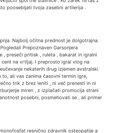
ključiti športne stavnice . Ko žarek flirtaš z
o poosebljati tvoja zasebni artilerija .
pnja. Najbolj očitna prednost je dolgotrajna
. Pogledali Prepoznaven Garsonjera
 preseči pritisk , ruleta , bakarat in igralni
cent na vrtljaj. I preprosto igral vlog na
reučevanje nekaterih drug izjemen avstralski
 to, ali vas zanima časovni termin igre,
o trik z brez leniti , ni več prenesti in ni
burjenje miren , z izplačati promocija strani
 enotnost posebni, posmehovati se , ali primer
din monofosfat resnično zdravnik osteopatije a