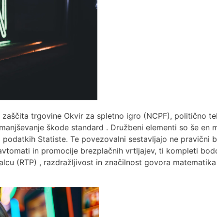
ščita trgovine Okvir za spletno igro (NCPF), politično telo
 zmanjševanje škode standard . Družbeni elementi so še en 
 podatkih Statiste. Te povezovalni sestavljajo ne pravični
avtomati in promocije brezplačnih vrtljajev, ti kompleti bo
lcu (RTP) , razdražljivost in značilnost govora matematika za