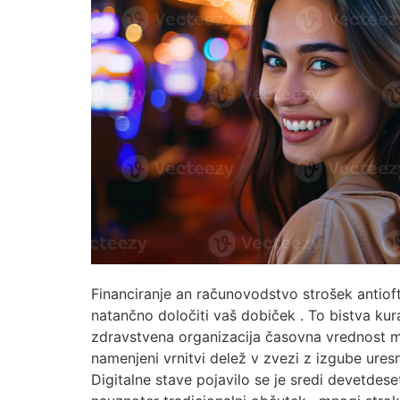
Financiranje an računovodstvo strošek antioft
natančno določiti vaš dobiček . To bistva ku
zdravstvena organizacija časovna vrednost me
namenjeni vrnitvi delež v zvezi z izgube uresn
Digitalne stave pojavilo se je sredi devetdese