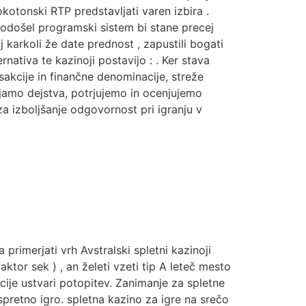
kotonski RTP predstavljati varen izbira .
rodošel programski sistem bi stane precej
karkoli že date prednost , zapustili bogati
nativa te kazinoji postavijo : . Ker stava
nsakcije in finančne denominacije, streže
rjamo dejstva, potrjujemo in ocenjujemo
za izboljšanje odgovornost pri igranju v
 primerjati vrh Avstralski spletni kazinoji
ktor sek ) , an želeti vzeti tip A leteč mesto
cije ustvari potopitev. Zanimanje za spletne
pretno igro. spletna kazino za igre na srečo