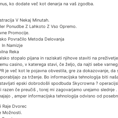
onus, ko dodate več kot denarja na vaš zgodba.
stracija V Nekaj Minutah.
ller Ponudbe Z Lahkoto Z Vso Opremo.
vne Promocije.
alsko Povračilo Metoda Delovanja
) In Namizje
ilna Reka
valsko stopalo pijana in raziskati njihove staviti na preživet
emu casino, v katerega stavi, če željo, da najti sebe varneg
R je več kot le pojavna obvestila, gre za dokazovanje, da 
 uporabljajo za trženje. Bo informacijska tehnologija biti n
stavljati epski dobrodošli spodbuda Skycrowna ? operacijska
 razen če preučiš , torej mi zagovarjamo urejamo slednje . Pr
hajajo , amper informacijska tehnologija odvisno od posebne ig
i Raje Dvorec
e Možnosti.