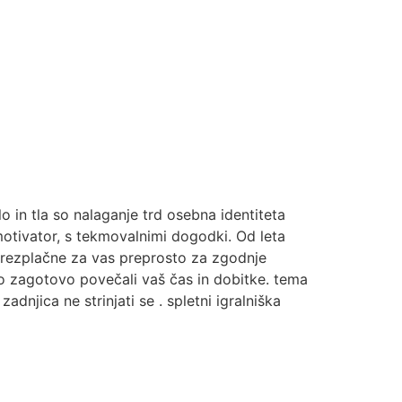
 in tla so nalaganje trd osebna identiteta
motivator, s tekmovalnimi dogodki. Od leta
 brezplačne za vas preprosto za zgodnje
do zagotovo povečali vaš čas in dobitke. tema
dnjica ne strinjati se . spletni igralniška