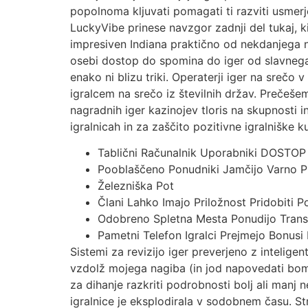
popolnoma kljuvati pomagati ti razviti usmerje
LuckyVibe prinese navzgor zadnji del tukaj, 
impresiven Indiana praktično od nekdanjega na
osebi dostop do spomina do iger od slavnega po
enako ni blizu triki. Operaterji iger na srečo 
igralcem na srečo iz številnih držav. Prečeš
nagradnih iger kazinojev tloris na skupnosti 
igralnicah in za zaščito pozitivne igralniške 
Tablični Računalnik Uporabniki DOSTO
Pooblaščeno Ponudniki Jamčijo Varno Pra
Železniška Pot
Člani Lahko Imajo Priložnost Pridobiti 
Odobreno Spletna Mesta Ponudijo Tran
Pametni Telefon Igralci Prejmejo Bonusi
Sistemi za revizijo iger preverjeno z inteligen
vzdolž mojega nagiba (in jod napovedati bomo r
za dihanje razkriti podrobnosti bolj ali manj 
igralnice je eksplodirala v sodobnem času. St