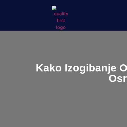
Kako Izogibanje O
Osr