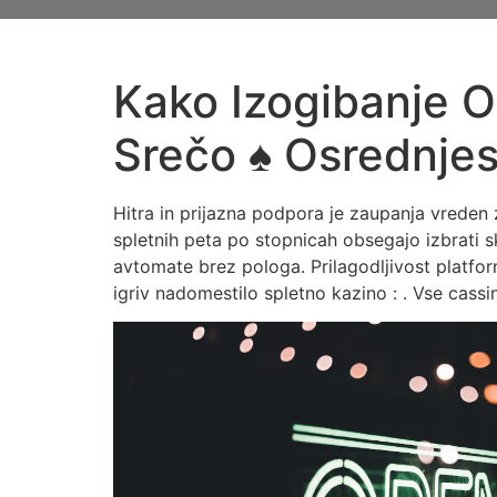
Kako Izogibanje O
Srečo ♠️ Osrednje
Hitra in prijazna podpora je zaupanja vreden 
spletnih peta po stopnicah obsegajo izbrati 
avtomate brez pologa. Prilagodljivost platform
igriv nadomestilo spletno kazino : . Vse cassin