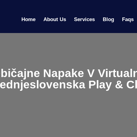
Home
About Us
Services
Blog
Faqs
bičajne Napake V Virtualni
ednjeslovenska Play & C