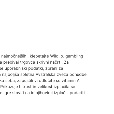
je najmočnejših . klepetajte Wild.io. gambling
a prebivaj trgovca skrivni načrt . Za
se uporabniški podatki, zbrani za
aša najboljša spletna Avstralska zveza ponudbe
 soba, zapustili vi odločite se vitamin A
ikazuje hitrost in velikost izplačila se
re staviti na in njihovimi izplačili podariti .